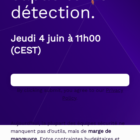
détection.
Jeudi 4 juin à 11h00
(CEST)
By clicking submit, you agree to our
Privacy
Policy
.
Aujourd’hui, la plupart des équipes sécurité ne
manquent pas d’outils, mais de
marge de
manœuvre
. Entre contraintes budgétaires et